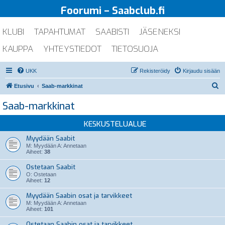
Foorumi – Saabclub.fi
KLUBI
TAPAHTUMAT
SAABISTI
JÄSENEKSI
KAUPPA
YHTEYSTIEDOT
TIETOSUOJA
UKK
Rekisteröidy
Kirjaudu sisään
E
Etusivu
Saab-markkinat
t
Saab-markkinat
s
i
KESKUSTELUALUE
Myydään Saabit
M: Myydään A: Annetaan
Aiheet:
38
Ostetaan Saabit
O: Ostetaan
Aiheet:
12
Myydään Saabin osat ja tarvikkeet
M: Myydään A: Annetaan
Aiheet:
101
Ostetaan Saabin osat ja tarvikkeet