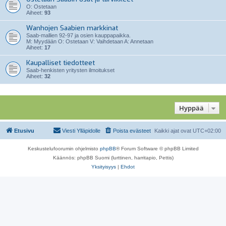
O: Ostetaan
Aiheet:
93
Wanhojen Saabien markkinat
Saab-mallien 92-97 ja osien kauppapaikka.
M: Myydään O: Ostetaan V: Vaihdetaan A: Annetaan
Aiheet:
17
Kaupalliset tiedotteet
Saab-henkisten yritysten ilmoitukset
Aiheet:
32
Hyppää
Etusivu
Viesti Ylläpidolle
Poista evästeet
Kaikki ajat ovat
UTC+02:00
Keskustelufoorumin ohjelmisto
phpBB
® Forum Software © phpBB Limited
Käännös: phpBB Suomi (lurttinen, harritapio, Pettis)
Yksityisyys
|
Ehdot