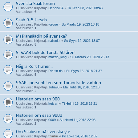
Svenska Saabforum
Uusin viesti Kirjoittaja
DennisCA
«
To Kesä 08, 2023 08:43
Vastaukset:
6
Saab 9-5 Hirsch
Uusin viesti Kirjoittaja
torque
«
Su Maalis 19, 2023 18:18
Vastaukset:
1
Määränsäädin på svenska?
Uusin viesti Kirjoittaja
nalleolut
«
Su Syys 12, 2021 13:07
Vastaukset:
5
S: SAAB bok de första 40 åren!
Uusin viesti Kirjoittaja
mazda_king
«
Su Marras 29, 2020 23:13
Några Kort filmer....
Uusin viesti Kirjoittaja
Rin-tin-tin
«
Su Syys 16, 2018 21:37
Vastaukset:
5
SAAB- personbilen som förändrade världen
Uusin viesti Kirjoittaja
Juha96
«
Ma Huhti 16, 2018 12:10
Vastaukset:
2
Historien om saab 900
Uusin viesti Kirjoittaja
keisari
«
Ti Helmi 13, 2018 15:21
Vastaukset:
1
Historien om saab 9000
Uusin viesti Kirjoittaja
0009
«
Su Helmi 11, 2018 22:03
Vastaukset:
2
Om Saabism på svenska yle
Uusin viesti Kirjoittaja
tturku
«
Pe Loka 14, 2016 12:32