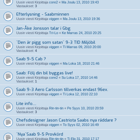
Uusin viesti Kirjoittaja
core2
«
Ma Joulu 13, 2010 19:43
Vastaukset:
3
Efterlysning - Saabminnen
Uusin viesti Kirjoittaja
viggen
«
Ma Joulu 13, 2010 19:36
Jan-Åke Jonsson talar i Gbg
Uusin viesti Kirjoittaja
Tri-Lo
«
Ke Marras 24, 2010 20:25
¨Den är pigg som satan¨ 9-3 TID Miljöbil
Uusin viesti Kirjoittaja
viggen
«
Ti Marras 09, 2010 20:00
Vastaukset:
4
Saab 9-5 Cab ?
Uusin viesti Kirjoittaja
viggen
«
Ma Loka 18, 2010 21:46
Saab: Följ din bil byggas live!
Uusin viesti Kirjoittaja
core2
«
Su Loka 17, 2010 14:46
Vastaukset:
1
Saab 9-3 Aero Carlsson tillverkas endast 96ex.
Uusin viesti Kirjoittaja
viggen
«
Ti Loka 12, 2010 22:10
Lite info....
Uusin viesti Kirjoittaja
Rin-tin-tin
«
Pe Syys 10, 2010 20:59
Vastaukset:
3
Chefsdesigner Jason Castriota Saabs nya räddare ?
Uusin viesti Kirjoittaja
viggen
«
To Syys 02, 2010 16:49
¨Nya¨Saab 9-5 Provkörd
Uusin viesti Kirjoittaja
Rin-tin-tin
«
Ti Elo 31, 2010 17:17