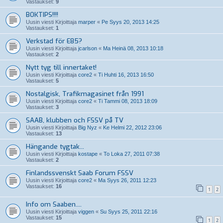
Vastaukset:
9
BOKTIPS!!!!
Uusin viesti Kirjoittaja
marper
«
Pe Syys 20, 2013 14:25
Vastaukset:
1
Verkstad för E85?
Uusin viesti Kirjoittaja
jcarlson
«
Ma Heinä 08, 2013 10:18
Vastaukset:
2
Nytt tyg till innertaket!
Uusin viesti Kirjoittaja
core2
«
Ti Huhti 16, 2013 16:50
Vastaukset:
5
Nostalgisk, Trafikmagasinet från 1991
Uusin viesti Kirjoittaja
core2
«
Ti Tammi 08, 2013 18:09
Vastaukset:
3
SAAB, klubben och FSSV på TV
Uusin viesti Kirjoittaja
Big Nyz
«
Ke Helmi 22, 2012 23:06
Vastaukset:
13
Hängande tygtak...
Uusin viesti Kirjoittaja
kostape
«
To Loka 27, 2011 07:38
Vastaukset:
2
Finlandssvenskt Saab Forum FSSV
Uusin viesti Kirjoittaja
core2
«
Ma Syys 26, 2011 12:23
Vastaukset:
16
1
2
Info om Saaben....
Uusin viesti Kirjoittaja
viggen
«
Su Syys 25, 2011 22:16
Vastaukset:
15
1
2