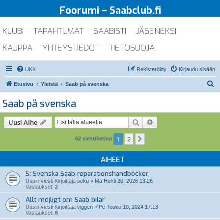
Foorumi – Saabclub.fi
KLUBI
TAPAHTUMAT
SAABISTI
JÄSENEKSI
KAUPPA
YHTEYSTIEDOT
TIETOSUOJA
UKK
Rekisteröidy
Kirjaudu sisään
E
Etusivu
Yleistä
Saab på svenska
t
Saab på svenska
s
i
Etsi
Tarkennettu haku
Uusi Aihe
1
2
Seuraava
62 viestiketjua
AIHEET
S: Svenska Saab reparationshandböcker
Uusin viesti Kirjoittaja
seku
«
Ma Huhti 20, 2026 13:26
Vastaukset:
2
Allt möjligt om Saab bilar
Uusin viesti Kirjoittaja
viggen
«
Pe Touko 10, 2024 17:13
Vastaukset:
6