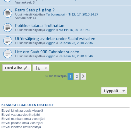
Vastaukset:
3
Retro Saab på gång ?
Uusin viesti Kirjoittaja
Turbonaattori
«
Ti Elo 17, 2010 14:27
Vastaukset:
14
Politiker talar...i Trollhättan
Uusin viesti Kirjoittaja
viggen
«
Ma Elo 16, 2010 21:42
Utförsäljning av delar under Saabfestivalen
Uusin viesti Kirjoittaja
viggen
«
Ke Kesä 23, 2010 22:36
Lite om Saab 900 Cabriolet succén
Uusin viesti Kirjoittaja
viggen
«
Ke Kesä 16, 2010 18:46
Uusi Aihe
1
2
Seuraava
62 viestiketjua
Hyppää
KESKUSTELUALUEEN OIKEUDET
Et voi
kirjoittaa uusia viestejä
Et voi
vastata viestiketjuihin
Et voi
muokata omia viestejäsi
Et voi
poistaa omia viestejäsi
Et voi
lähettää liitetiedostoja