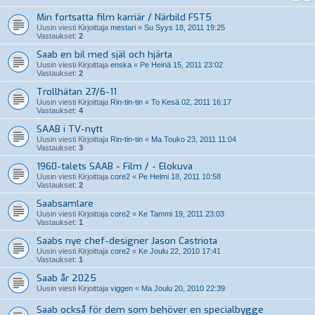
Min fortsatta film karriär / Närbild FST5
Uusin viesti Kirjoittaja
mestari
«
Su Syys 18, 2011 19:25
Vastaukset:
2
Saab en bil med själ och hjärta
Uusin viesti Kirjoittaja
enska
«
Pe Heinä 15, 2011 23:02
Vastaukset:
2
Trollhätan 27/6-11
Uusin viesti Kirjoittaja
Rin-tin-tin
«
To Kesä 02, 2011 16:17
Vastaukset:
4
SAAB i TV-nytt
Uusin viesti Kirjoittaja
Rin-tin-tin
«
Ma Touko 23, 2011 11:04
Vastaukset:
3
1960-talets SAAB - Film / - Elokuva
Uusin viesti Kirjoittaja
core2
«
Pe Helmi 18, 2011 10:58
Vastaukset:
2
Saabsamlare
Uusin viesti Kirjoittaja
core2
«
Ke Tammi 19, 2011 23:03
Vastaukset:
1
Saabs nye chef-designer Jason Castriota
Uusin viesti Kirjoittaja
core2
«
Ke Joulu 22, 2010 17:41
Vastaukset:
1
Saab år 2025
Uusin viesti Kirjoittaja
viggen
«
Ma Joulu 20, 2010 22:39
Saab också för dem som behöver en specialbygge