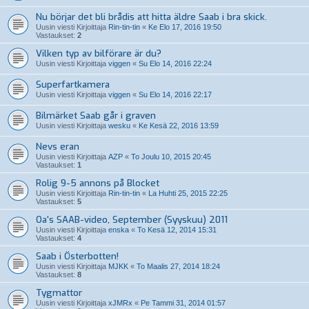
Nu börjar det bli brådis att hitta äldre Saab i bra skick.
Uusin viesti Kirjoittaja
Rin-tin-tin
«
Ke Elo 17, 2016 19:50
Vastaukset:
2
Vilken typ av bilförare är du?
Uusin viesti Kirjoittaja
viggen
«
Su Elo 14, 2016 22:24
Superfartkamera
Uusin viesti Kirjoittaja
viggen
«
Su Elo 14, 2016 22:17
Bilmärket Saab går i graven
Uusin viesti Kirjoittaja
wesku
«
Ke Kesä 22, 2016 13:59
Nevs eran
Uusin viesti Kirjoittaja
AZP
«
To Joulu 10, 2015 20:45
Vastaukset:
1
Rolig 9-5 annons på Blocket
Uusin viesti Kirjoittaja
Rin-tin-tin
«
La Huhti 25, 2015 22:25
Vastaukset:
5
Oa's SAAB-video, September (Syyskuu) 2011
Uusin viesti Kirjoittaja
enska
«
To Kesä 12, 2014 15:31
Vastaukset:
4
Saab i Österbotten!
Uusin viesti Kirjoittaja
MJKK
«
To Maalis 27, 2014 18:24
Vastaukset:
8
Tygmattor
Uusin viesti Kirjoittaja
xJMRx
«
Pe Tammi 31, 2014 01:57