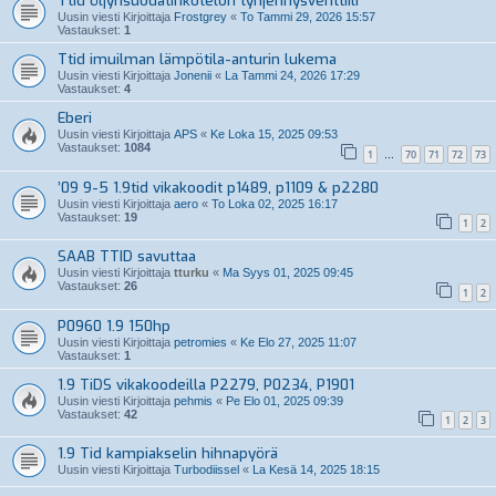
Ttid öljynsuodatinkotelon tyhjennysventtiili
Uusin viesti Kirjoittaja
Frostgrey
«
To Tammi 29, 2026 15:57
Vastaukset:
1
Ttid imuilman lämpötila-anturin lukema
Uusin viesti Kirjoittaja
Jonenii
«
La Tammi 24, 2026 17:29
Vastaukset:
4
Eberi
Uusin viesti Kirjoittaja
APS
«
Ke Loka 15, 2025 09:53
Vastaukset:
1084
1
70
71
72
73
…
’09 9-5 1.9tid vikakoodit p1489, p1109 & p2280
Uusin viesti Kirjoittaja
aero
«
To Loka 02, 2025 16:17
Vastaukset:
19
1
2
SAAB TTID savuttaa
Uusin viesti Kirjoittaja
tturku
«
Ma Syys 01, 2025 09:45
Vastaukset:
26
1
2
P0960 1.9 150hp
Uusin viesti Kirjoittaja
petromies
«
Ke Elo 27, 2025 11:07
Vastaukset:
1
1.9 TiDS vikakoodeilla P2279, P0234, P1901
Uusin viesti Kirjoittaja
pehmis
«
Pe Elo 01, 2025 09:39
Vastaukset:
42
1
2
3
1.9 Tid kampiakselin hihnapyörä
Uusin viesti Kirjoittaja
Turbodiissel
«
La Kesä 14, 2025 18:15