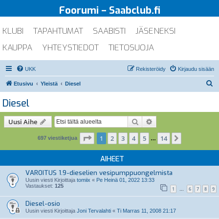
Foorumi – Saabclub.fi
KLUBI
TAPAHTUMAT
SAABISTI
JÄSENEKSI
KAUPPA
YHTEYSTIEDOT
TIETOSUOJA
UKK
Rekisteröidy
Kirjaudu sisään
E
Etusivu
Yleistä
Diesel
t
Diesel
s
i
Etsi
Tarkennettu haku
Uusi Aihe
Sivu
1
/
14
1
2
3
4
5
14
Seuraava
697 viestiketjua
…
AIHEET
VAROITUS 1.9-dieselien vesipumppuongelmista
Uusin viesti Kirjoittaja
tomiix
«
Pe Heinä 01, 2022 13:33
Vastaukset:
125
1
6
7
8
9
…
Diesel-osio
Uusin viesti Kirjoittaja
Joni Tervalahti
«
Ti Marras 11, 2008 21:17