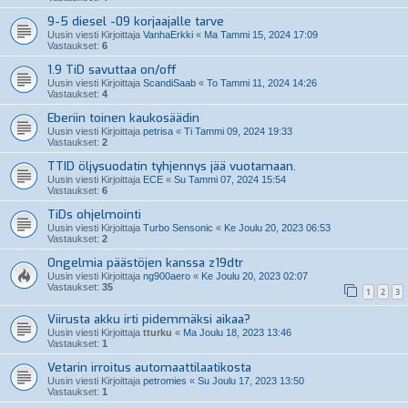
9-5 diesel -09 korjaajalle tarve
Uusin viesti Kirjoittaja
VanhaErkki
«
Ma Tammi 15, 2024 17:09
Vastaukset:
6
1.9 TiD savuttaa on/off
Uusin viesti Kirjoittaja
ScandiSaab
«
To Tammi 11, 2024 14:26
Vastaukset:
4
Eberiin toinen kaukosäädin
Uusin viesti Kirjoittaja
petrisa
«
Ti Tammi 09, 2024 19:33
Vastaukset:
2
TTID öljysuodatin tyhjennys jää vuotamaan.
Uusin viesti Kirjoittaja
ECE
«
Su Tammi 07, 2024 15:54
Vastaukset:
6
TiDs ohjelmointi
Uusin viesti Kirjoittaja
Turbo Sensonic
«
Ke Joulu 20, 2023 06:53
Vastaukset:
2
Ongelmia päästöjen kanssa z19dtr
Uusin viesti Kirjoittaja
ng900aero
«
Ke Joulu 20, 2023 02:07
Vastaukset:
35
1
2
3
Viirusta akku irti pidemmäksi aikaa?
Uusin viesti Kirjoittaja
tturku
«
Ma Joulu 18, 2023 13:46
Vastaukset:
1
Vetarin irroitus automaattilaatikosta
Uusin viesti Kirjoittaja
petromies
«
Su Joulu 17, 2023 13:50
Vastaukset:
1