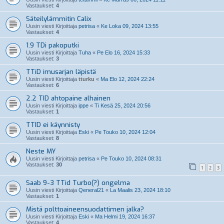
Vastaukset:
4
Säteilylämmitin Calix
Uusin viesti Kirjoittaja
petrisa
«
Ke Loka 09, 2024 13:55
Vastaukset:
4
1.9 TDi pakoputki
Uusin viesti Kirjoittaja
Tuha
«
Pe Elo 16, 2024 15:33
Vastaukset:
3
TTiD imusarjan läpistä
Uusin viesti Kirjoittaja
tturku
«
Ma Elo 12, 2024 22:24
Vastaukset:
6
2.2 TID ahtopaine alhainen
Uusin viesti Kirjoittaja
ippe
«
Ti Kesä 25, 2024 20:56
Vastaukset:
1
TTID ei käynnisty
Uusin viesti Kirjoittaja
Eski
«
Pe Touko 10, 2024 12:04
Vastaukset:
8
Neste MY
Uusin viesti Kirjoittaja
petrisa
«
Pe Touko 10, 2024 08:31
Vastaukset:
30
1
2
3
Saab 9-3 TTid Turbo(?) ongelma
Uusin viesti Kirjoittaja
Qeneral21
«
La Maalis 23, 2024 18:10
Vastaukset:
1
Mistä polttoaineensuodattimen jalka?
Uusin viesti Kirjoittaja
Eski
«
Ma Helmi 19, 2024 16:37
Vastaukset:
4