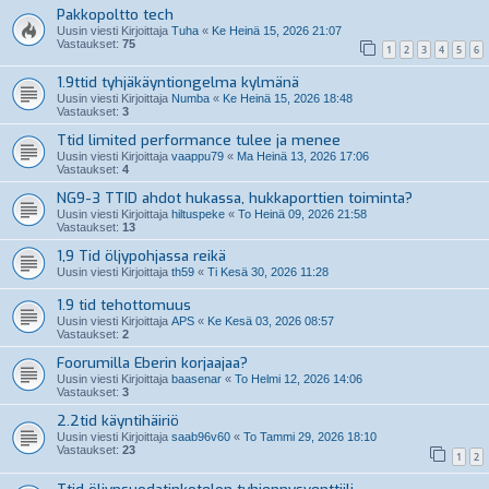
Pakkopoltto tech
Uusin viesti Kirjoittaja
Tuha
«
Ke Heinä 15, 2026 21:07
Vastaukset:
75
1
2
3
4
5
6
1.9ttid tyhjäkäyntiongelma kylmänä
Uusin viesti Kirjoittaja
Numba
«
Ke Heinä 15, 2026 18:48
Vastaukset:
3
Ttid limited performance tulee ja menee
Uusin viesti Kirjoittaja
vaappu79
«
Ma Heinä 13, 2026 17:06
Vastaukset:
4
NG9-3 TTID ahdot hukassa, hukkaporttien toiminta?
Uusin viesti Kirjoittaja
hiltuspeke
«
To Heinä 09, 2026 21:58
Vastaukset:
13
1,9 Tid öljypohjassa reikä
Uusin viesti Kirjoittaja
th59
«
Ti Kesä 30, 2026 11:28
1.9 tid tehottomuus
Uusin viesti Kirjoittaja
APS
«
Ke Kesä 03, 2026 08:57
Vastaukset:
2
Foorumilla Eberin korjaajaa?
Uusin viesti Kirjoittaja
baasenar
«
To Helmi 12, 2026 14:06
Vastaukset:
3
2.2tid käyntihäiriö
Uusin viesti Kirjoittaja
saab96v60
«
To Tammi 29, 2026 18:10
Vastaukset:
23
1
2