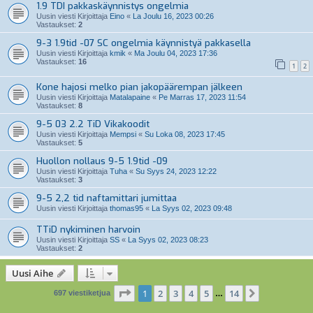
1.9 TDI pakkaskäynnistys ongelmia
Uusin viesti Kirjoittaja
Eino
«
La Joulu 16, 2023 00:26
Vastaukset:
2
9-3 1.9tid -07 SC ongelmia käynnistyä pakkasella
Uusin viesti Kirjoittaja
kmik
«
Ma Joulu 04, 2023 17:36
Vastaukset:
16
1
2
Kone hajosi melko pian jakopäärempan jälkeen
Uusin viesti Kirjoittaja
Matalapaine
«
Pe Marras 17, 2023 11:54
Vastaukset:
8
9-5 03 2.2 TiD Vikakoodit
Uusin viesti Kirjoittaja
Mempsi
«
Su Loka 08, 2023 17:45
Vastaukset:
5
Huollon nollaus 9-5 1.9tid -09
Uusin viesti Kirjoittaja
Tuha
«
Su Syys 24, 2023 12:22
Vastaukset:
3
9-5 2,2 tid naftamittari jumittaa
Uusin viesti Kirjoittaja
thomas95
«
La Syys 02, 2023 09:48
TTiD nykiminen harvoin
Uusin viesti Kirjoittaja
SS
«
La Syys 02, 2023 08:23
Vastaukset:
2
Uusi Aihe
Sivu
1
/
14
1
2
3
4
5
14
Seuraava
697 viestiketjua
…