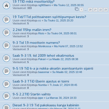
1,9 TTID mikä moottoriöljy?
Uusin viesti Kirjoittaja
ng900aero
«
Ma Touko 12, 2025 00:55
Vastaukset:
333
1
20
21
22
23
…
1.9 Tid/TTid polttoaineen syöttöpumpun kesto?
Uusin viesti Kirjoittaja
cc
«
Su Touko 11, 2025 20:20
Vastaukset:
5
2.2tid 115hp mallin imm?
Uusin viesti Kirjoittaja
Risto
«
Su Touko 04, 2025 08:01
Vastaukset:
3
9-3 Tid 1,9 moottorin numero?
Uusin viesti Kirjoittaja
Monikossa
«
Ma Huhti 07, 2025 13:52
Vastaukset:
3
Saab 9-3 1.9, tid 2009 tehot vikailmoitus
Uusin viesti Kirjoittaja
Pakari
«
La Maalis 22, 2025 08:38
Vastaukset:
5
9-5 1.9 TiD k-a ja nokka-akselin asentoanturin sijainti
Uusin viesti Kirjoittaja
baasenar
«
Su Maalis 02, 2025 10:48
Vastaukset:
8
Saab 9-3 TTiD Eberin ajastus ei toimi
Uusin viesti Kirjoittaja
Numba
«
Ti Joulu 17, 2024 09:45
Vastaukset:
8
9-5 2.2TID Startin vaihto
Uusin viesti Kirjoittaja
ippe
«
La Marras 30, 2024 18:33
Diesel 9-3 1.9 Tid pakokaasu karyja kabiiniin
Uusin viesti Kirjoittaja
tetammi
«
Ke Marras 06, 2024 11:11