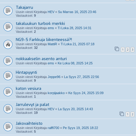
Takajarru
Uusin viesti Kirjoittaja
HEV
«
Su Marras 16, 2025 23:46
Vastaukset:
9
takaluukun turbo4 merkki
Uusin viesti Kirjoittaja
ems
«
Ti Loka 28, 2025 14:31
Vastaukset:
2
NG9-5 Farkkuja liikenteessä?!
Uusin viesti Kirjoittaja
MattiR
«
Ti Loka 21, 2025 07:18
Vastaukset:
32
1
2
3
nokkaakselin asento anturi
Uusin viesti Kirjoittaja
ems
«
Ke Loka 08, 2025 14:25
Hintapyynti
Uusin viesti Kirjoittaja
Jeppe96
«
La Syys 27, 2025 22:56
Vastaukset:
9
katon vesiura
Uusin viesti Kirjoittaja
korpijaakko
«
Ke Syys 24, 2025 15:09
Vastaukset:
1
Jarrulevyt ja palat
Uusin viesti Kirjoittaja
HEV
«
La Syys 20, 2025 14:43
Vastaukset:
19
1
2
Jakovaihteisto
Uusin viesti Kirjoittaja
ralffi700
«
Pe Syys 19, 2025 18:22
Vastaukset:
5