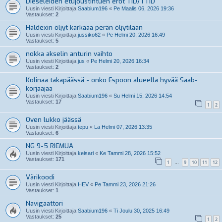
Dieseleiden etujoustintuen erot TiD/TTiD
Uusin viesti Kirjoittaja
Saabium196
«
Pe Maalis 06, 2026 19:36
Vastaukset:
2
Haldexin öljyt karkaaa perän öljytilaan
Uusin viesti Kirjoittaja
jussiko62
«
Pe Helmi 20, 2026 16:49
Vastaukset:
5
nokka akselin anturin vaihto
Uusin viesti Kirjoittaja
jus
«
Pe Helmi 20, 2026 16:34
Vastaukset:
2
Kolinaa takapäässä - onko Espoon alueella hyvää Saab-
korjaajaa
Uusin viesti Kirjoittaja
Saabium196
«
Su Helmi 15, 2026 14:54
Vastaukset:
17
1
2
Oven lukko jäässä
Uusin viesti Kirjoittaja
tepu
«
La Helmi 07, 2026 13:35
Vastaukset:
6
NG 9-5 RIEMUA
Uusin viesti Kirjoittaja
keisari
«
Ke Tammi 28, 2026 15:52
Vastaukset:
171
1
9
10
11
12
…
Värikoodi
Uusin viesti Kirjoittaja
HEV
«
Pe Tammi 23, 2026 21:26
Vastaukset:
1
Navigaattori
Uusin viesti Kirjoittaja
Saabium196
«
Ti Joulu 30, 2025 16:49
Vastaukset:
25
1
2