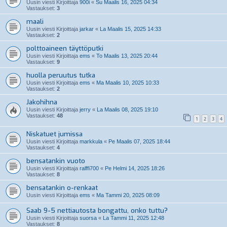
Uusin viesti Kirjoittaja
900i
«
Su Maalis 16, 2025 04:34
Vastaukset:
3
maali
Uusin viesti Kirjoittaja
jarkar
«
La Maalis 15, 2025 14:33
Vastaukset:
2
polttoaineen täyttöputki
Uusin viesti Kirjoittaja
ems
«
To Maalis 13, 2025 20:44
Vastaukset:
9
huolla peruutus tutka
Uusin viesti Kirjoittaja
ems
«
Ma Maalis 10, 2025 10:33
Vastaukset:
2
Jakohihna
Uusin viesti Kirjoittaja
jerry
«
La Maalis 08, 2025 19:10
Vastaukset:
48
1
2
3
4
Niskatuet jumissa
Uusin viesti Kirjoittaja
markkula
«
Pe Maalis 07, 2025 18:44
Vastaukset:
4
bensatankin vuoto
Uusin viesti Kirjoittaja
ralffi700
«
Pe Helmi 14, 2025 18:26
Vastaukset:
8
bensatankin o-renkaat
Uusin viesti Kirjoittaja
ems
«
Ma Tammi 20, 2025 08:09
Saab 9-5 nettiautosta bongattu, onko tuttu?
Uusin viesti Kirjoittaja
suorsa
«
La Tammi 11, 2025 12:48
Vastaukset:
8