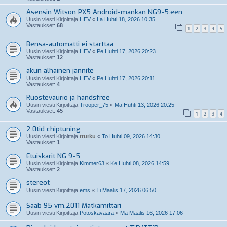
Asensin Witson PX5 Android-mankan NG9-5:een
Uusin viesti Kirjoittaja
HEV
«
La Huhti 18, 2026 10:35
Vastaukset:
68
1
2
3
4
5
Bensa-automatti ei starttaa
Uusin viesti Kirjoittaja
HEV
«
Pe Huhti 17, 2026 20:23
Vastaukset:
12
akun alhainen jännite
Uusin viesti Kirjoittaja
HEV
«
Pe Huhti 17, 2026 20:11
Vastaukset:
4
Ruostevaurio ja handsfree
Uusin viesti Kirjoittaja
Trooper_75
«
Ma Huhti 13, 2026 20:25
Vastaukset:
45
1
2
3
4
2.0tid chiptuning
Uusin viesti Kirjoittaja
tturku
«
To Huhti 09, 2026 14:30
Vastaukset:
1
Etuiskarit NG 9-5
Uusin viesti Kirjoittaja
Kimmer63
«
Ke Huhti 08, 2026 14:59
Vastaukset:
2
stereot
Uusin viesti Kirjoittaja
ems
«
Ti Maalis 17, 2026 06:50
Saab 95 vm.2011 Matkamittari
Uusin viesti Kirjoittaja
Potoskavaara
«
Ma Maalis 16, 2026 17:06