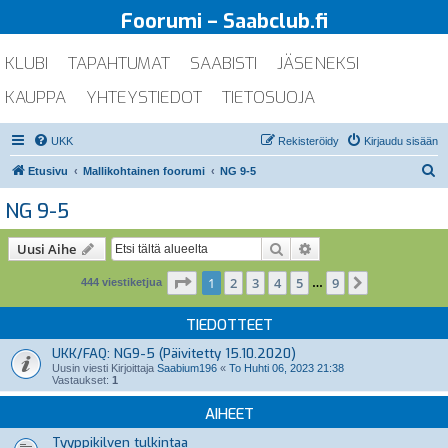
Foorumi – Saabclub.fi
KLUBI
TAPAHTUMAT
SAABISTI
JÄSENEKSI
KAUPPA
YHTEYSTIEDOT
TIETOSUOJA
UKK
Rekisteröidy
Kirjaudu sisään
E
Etusivu
Mallikohtainen foorumi
NG 9-5
t
NG 9-5
s
i
Etsi
Tarkennettu haku
Uusi Aihe
Sivu
1
/
9
1
2
3
4
5
9
Seuraava
444 viestiketjua
…
TIEDOTTEET
UKK/FAQ: NG9-5 (Päivitetty 15.10.2020)
Uusin viesti Kirjoittaja
Saabium196
«
To Huhti 06, 2023 21:38
Vastaukset:
1
AIHEET
Tyyppikilven tulkintaa