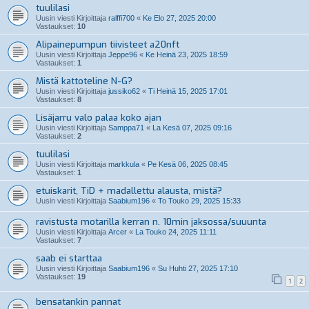
tuulilasi
Uusin viesti Kirjoittaja
ralffi700
«
Ke Elo 27, 2025 20:00
Vastaukset:
10
Alipainepumpun tiivisteet a20nft
Uusin viesti Kirjoittaja
Jeppe96
«
Ke Heinä 23, 2025 18:59
Vastaukset:
1
Mistä kattoteline N-G?
Uusin viesti Kirjoittaja
jussiko62
«
Ti Heinä 15, 2025 17:01
Vastaukset:
8
Lisäjarru valo palaa koko ajan
Uusin viesti Kirjoittaja
Samppa71
«
La Kesä 07, 2025 09:16
Vastaukset:
2
tuulilasi
Uusin viesti Kirjoittaja
markkula
«
Pe Kesä 06, 2025 08:45
Vastaukset:
1
etuiskarit, TiD + madallettu alausta, mistä?
Uusin viesti Kirjoittaja
Saabium196
«
To Touko 29, 2025 15:33
ravistusta motarilla kerran n. 10min jaksossa/suuunta
Uusin viesti Kirjoittaja
Arcer
«
La Touko 24, 2025 11:11
Vastaukset:
7
saab ei starttaa
Uusin viesti Kirjoittaja
Saabium196
«
Su Huhti 27, 2025 17:10
Vastaukset:
19
1
2
bensatankin pannat