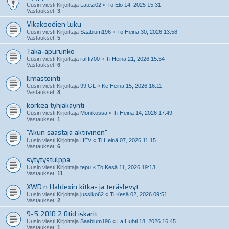
Uusin viesti Kirjoittaja
Latezi02
«
To Elo 14, 2025 15:31
Vastaukset:
3
Vikakoodien luku
Uusin viesti Kirjoittaja
Saabium196
«
To Heinä 30, 2026 13:58
Vastaukset:
5
Taka-apurunko
Uusin viesti Kirjoittaja
ralffi700
«
Ti Heinä 21, 2026 15:54
Vastaukset:
6
Ilmastointi
Uusin viesti Kirjoittaja
99 GL
«
Ke Heinä 15, 2026 16:11
Vastaukset:
8
korkea tyhjäkäynti
Uusin viesti Kirjoittaja
Monikossa
«
Ti Heinä 14, 2026 17:49
Vastaukset:
1
"Akun säästäjä aktiivinen"
Uusin viesti Kirjoittaja
HEV
«
Ti Heinä 07, 2026 11:15
Vastaukset:
6
sytytystulppa
Uusin viesti Kirjoittaja
tepu
«
To Kesä 11, 2026 19:13
Vastaukset:
11
XWD:n Haldexin kitka- ja teräslevyt
Uusin viesti Kirjoittaja
jussiko62
«
Ti Kesä 02, 2026 09:51
Vastaukset:
2
9-5 2010 2.0tid iskarit
Uusin viesti Kirjoittaja
Saabium196
«
La Huhti 18, 2026 16:45
Vastaukset:
1