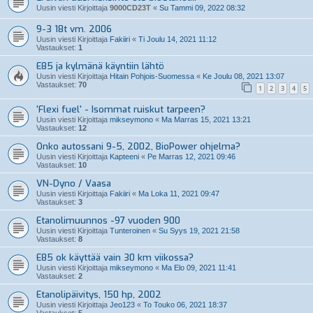
Uusin viesti Kirjoittaja
9000CD23T
«
Su Tammi 09, 2022 08:32
9-3 18t vm. 2006
Uusin viesti Kirjoittaja
Fakiiri
«
Ti Joulu 14, 2021 11:12
Vastaukset:
1
E85 ja kylmänä käyntiin lähtö
Uusin viesti Kirjoittaja
Hitain Pohjois-Suomessa
«
Ke Joulu 08, 2021 13:07
Vastaukset:
70
1
2
3
4
5
'Flexi fuel' - Isommat ruiskut tarpeen?
Uusin viesti Kirjoittaja
mikseymono
«
Ma Marras 15, 2021 13:21
Vastaukset:
12
Onko autossani 9-5, 2002, BioPower ohjelma?
Uusin viesti Kirjoittaja
Kapteeni
«
Pe Marras 12, 2021 09:46
Vastaukset:
10
VN-Dyno / Vaasa
Uusin viesti Kirjoittaja
Fakiiri
«
Ma Loka 11, 2021 09:47
Vastaukset:
3
Etanolimuunnos -97 vuoden 900
Uusin viesti Kirjoittaja
Tunteroinen
«
Su Syys 19, 2021 21:58
Vastaukset:
8
E85 ok käyttää vain 30 km viikossa?
Uusin viesti Kirjoittaja
mikseymono
«
Ma Elo 09, 2021 11:41
Vastaukset:
2
Etanolipäivitys, 150 hp, 2002
Uusin viesti Kirjoittaja
Jeo123
«
To Touko 06, 2021 18:37