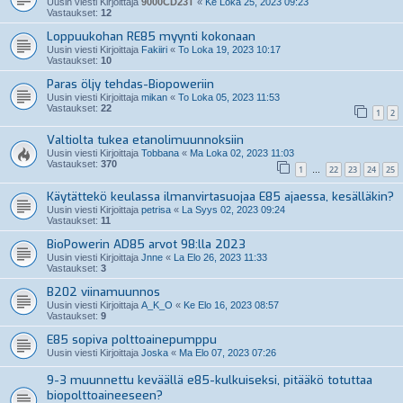
Uusin viesti Kirjoittaja
9000CD23T
«
Ke Loka 25, 2023 09:23
Vastaukset:
12
Loppuukohan RE85 myynti kokonaan
Uusin viesti Kirjoittaja
Fakiiri
«
To Loka 19, 2023 10:17
Vastaukset:
10
Paras öljy tehdas-Biopoweriin
Uusin viesti Kirjoittaja
mikan
«
To Loka 05, 2023 11:53
Vastaukset:
22
1
2
Valtiolta tukea etanolimuunnoksiin
Uusin viesti Kirjoittaja
Tobbana
«
Ma Loka 02, 2023 11:03
Vastaukset:
370
1
22
23
24
25
…
Käytättekö keulassa ilmanvirtasuojaa E85 ajaessa, kesälläkin?
Uusin viesti Kirjoittaja
petrisa
«
La Syys 02, 2023 09:24
Vastaukset:
11
BioPowerin AD85 arvot 98:lla 2023
Uusin viesti Kirjoittaja
Jnne
«
La Elo 26, 2023 11:33
Vastaukset:
3
B202 viinamuunnos
Uusin viesti Kirjoittaja
A_K_O
«
Ke Elo 16, 2023 08:57
Vastaukset:
9
E85 sopiva polttoainepumppu
Uusin viesti Kirjoittaja
Joska
«
Ma Elo 07, 2023 07:26
9-3 muunnettu keväällä e85-kulkuiseksi, pitääkö totuttaa
biopolttoaineeseen?