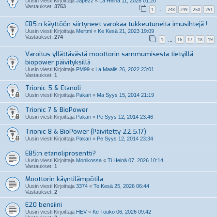
Uusin viesti Kirjoittaja
Japezz
«
La Heinä 11, 2026 01:20
Vastaukset:
3753
1
248
249
250
251
…
E85:n käyttöön siirtyneet varokaa tukkeutuneita imusihtejä !
Uusin viesti Kirjoittaja
Mertmi
«
Ke Kesä 21, 2023 19:09
Vastaukset:
274
1
16
17
18
19
…
Varoitus yllättävästä moottorin sammumisesta tietyillä
biopower päivityksillä
Uusin viesti Kirjoittaja
PM99
«
La Maalis 26, 2022 23:01
Vastaukset:
1
Trionic 5 & Etanoli
Uusin viesti Kirjoittaja
Pakari
«
Ma Syys 15, 2014 21:19
Trionic 7 & BioPower
Uusin viesti Kirjoittaja
Pakari
«
Pe Syys 12, 2014 23:46
Trionic 8 & BioPower (Päivitetty 22.5.17)
Uusin viesti Kirjoittaja
Pakari
«
Pe Syys 12, 2014 23:34
E85:n etanoliprosentti?
Uusin viesti Kirjoittaja
Monikossa
«
Ti Heinä 07, 2026 10:14
Vastaukset:
1
Moottorin käyntilämpötila
Uusin viesti Kirjoittaja
3374
«
To Kesä 25, 2026 06:44
Vastaukset:
2
E20 bensiini
Uusin viesti Kirjoittaja
HEV
«
Ke Touko 06, 2026 09:42