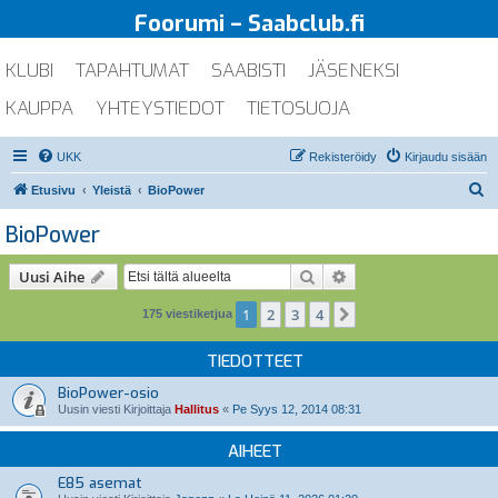
Foorumi – Saabclub.fi
KLUBI
TAPAHTUMAT
SAABISTI
JÄSENEKSI
KAUPPA
YHTEYSTIEDOT
TIETOSUOJA
UKK
Rekisteröidy
Kirjaudu sisään
E
Etusivu
Yleistä
BioPower
t
BioPower
s
i
Etsi
Tarkennettu haku
Uusi Aihe
1
2
3
4
Seuraava
175 viestiketjua
TIEDOTTEET
BioPower-osio
Uusin viesti Kirjoittaja
Hallitus
«
Pe Syys 12, 2014 08:31
AIHEET
E85 asemat