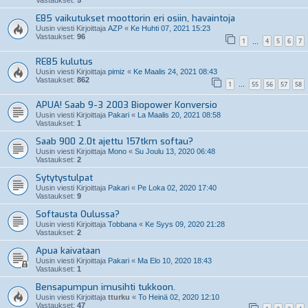
Vastaukset:
5
E85 vaikutukset moottorin eri osiin, havaintoja
Uusin viesti Kirjoittaja
AZP
«
Ke Huhti 07, 2021 15:23
Vastaukset:
96
1
4
5
6
7
…
RE85 kulutus
Uusin viesti Kirjoittaja
pimiz
«
Ke Maalis 24, 2021 08:43
Vastaukset:
862
1
55
56
57
58
…
APUA! Saab 9-3 2003 Biopower Konversio
Uusin viesti Kirjoittaja
Pakari
«
La Maalis 20, 2021 08:58
Vastaukset:
1
Saab 900 2.0t ajettu 157tkm softau?
Uusin viesti Kirjoittaja
Mono
«
Su Joulu 13, 2020 06:48
Vastaukset:
2
Sytytystulpat
Uusin viesti Kirjoittaja
Pakari
«
Pe Loka 02, 2020 17:40
Vastaukset:
9
Softausta Oulussa?
Uusin viesti Kirjoittaja
Tobbana
«
Ke Syys 09, 2020 21:28
Vastaukset:
2
Apua kaivataan
Uusin viesti Kirjoittaja
Pakari
«
Ma Elo 10, 2020 18:43
Vastaukset:
1
Bensapumpun imusihti tukkoon.
Uusin viesti Kirjoittaja
tturku
«
To Heinä 02, 2020 12:10
Vastaukset:
47