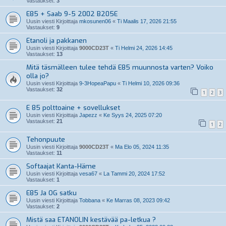
Vastaukset:
3
E85 + Saab 9-5 2002 B205E
Uusin viesti Kirjoittaja
mkosunen06
«
Ti Maalis 17, 2026 21:55
Vastaukset:
9
Etanoli ja pakkanen
Uusin viesti Kirjoittaja
9000CD23T
«
Ti Helmi 24, 2026 14:45
Vastaukset:
13
Mitä täsmälleen tulee tehdä E85 muunnosta varten? Voiko
olla jo?
Uusin viesti Kirjoittaja
9-3HopeaPapu
«
Ti Helmi 10, 2026 09:36
Vastaukset:
32
1
2
3
E 85 polttoaine + sovellukset
Uusin viesti Kirjoittaja
Japezz
«
Ke Syys 24, 2025 07:20
Vastaukset:
21
1
2
Tehonpuute
Uusin viesti Kirjoittaja
9000CD23T
«
Ma Elo 05, 2024 11:35
Vastaukset:
11
Softaajat Kanta-Häme
Uusin viesti Kirjoittaja
vesa67
«
La Tammi 20, 2024 17:52
Vastaukset:
1
E85 Ja OG satku
Uusin viesti Kirjoittaja
Tobbana
«
Ke Marras 08, 2023 09:42
Vastaukset:
2
Mistä saa ETANOLIN kestävää pa-letkua ?