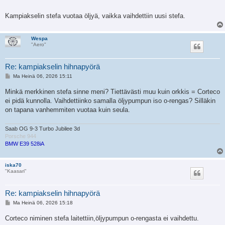
Kampiakselin stefa vuotaa öljyä, vaikka vaihdettiin uusi stefa.
Wespa
"Aero"
Re: kampiakselin hihnapyörä
V
Ma Heinä 06, 2026 15:11
i
e
Minkä merkkinen stefa sinne meni? Tiettävästi muu kuin orkkis = Corteco
s
ei pidä kunnolla. Vaihdettiinko samalla öljypumpun iso o-rengas? Silläkin
t
i
on tapana vanhemmiten vuotaa kuin seula.
Saab OG 9-3 Turbo Jubilee 3d
Porsche 944
BMW E39 528iA
iska70
"Kaasari"
Re: kampiakselin hihnapyörä
V
Ma Heinä 06, 2026 15:18
i
e
Corteco niminen stefa laitettiin,öljypumpun o-rengasta ei vaihdettu.
s