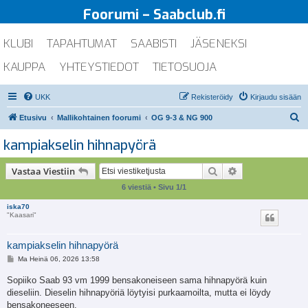
Foorumi – Saabclub.fi
KLUBI
TAPAHTUMAT
SAABISTI
JÄSENEKSI
KAUPPA
YHTEYSTIEDOT
TIETOSUOJA
UKK
Rekisteröidy
Kirjaudu sisään
E
Etusivu
Mallikohtainen foorumi
OG 9-3 & NG 900
t
kampiakselin hihnapyörä
s
i
Etsi
Tarkennettu ha
Vastaa Viestiin
6 viestiä • Sivu
1
/
1
iska70
"Kaasari"
kampiakselin hihnapyörä
V
Ma Heinä 06, 2026 13:58
i
e
Sopiiko Saab 93 vm 1999 bensakoneiseen sama hihnapyörä kuin
s
dieseliin. Dieselin hihnapyöriä löytyisi purkaamoilta, mutta ei löydy
t
i
bensakoneeseen.