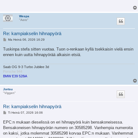
t
i
Wespa
"Aero"
Re: kampiakselin hihnapyörä
V
Ma Heinä 06, 2026 16:29
i
e
Tuskinpa stefa sitten vuotaa. Tuon o-renkaan kyllä tsekkaisin vielä ensin
s
ennen kuin uutta hihnapyörää alkaisin etsiä.
t
i
Saab OG 9-3 Turbo Jubilee 3d
Porsche 944
BMW E39 528iA
Jortsu
"Viggen"
Re: kampiakselin hihnapyörä
V
Ti Heinä 07, 2026 16:06
i
e
EPC:n mukaan dieselissä on eri hihnapyörä kuin bensakoneisessa.
s
Bensakoneisen hihnapyörän numero on 30585298. Vanhempia numeroita
t
i
on kaksi, jotka molemmat 30585298 korvaa EPC:n mukaan. Vanhemmat