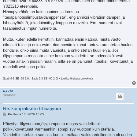
numerot ovat 9144833 ja 9199928. Jälkimmäinen on moottorinumerosta
Y023213 eteenpäin.
Hihnapyörähän on kaksiosainen ja koostuu
"tasapainotuslimpusta/dampperista", englanniksi vibration damper, ja
hihnapyörästä, joka kiinnittyy limppuun ruuveilla. Em. numerot ovat
tasapainotuslimpun numeroita.
Mutta, kuten edellä kerrottiin, kannattaa ensin katsoa, mistä vuoto
oikeasti tulee ja onko esim. dampperiin kulunut tuntuva ura stefan huulen
kohdalle, onko siinä muita vaurioita ja onko stefan huuli ehjä. Jos
öljypumpun o-rengasta ei ole koskaan vaihdettu, se todennäköisesti
vuotaa ainakin jossain määrin, sillä se on painunut litteäksi, kovettunut ja
mahdollisesti jopa poikki.
Saab 9-3 SE -98 2,0t, Saab 9-3 SE -00 2,0i + joukko ikuisuusprojekteja
iska70
"Kaasari"
Re: kampiakselin hihnapyörä
V
Pe Heinä 10, 2026 13:05
i
e
Päivytys öljyvuotoon,öljypumpun o-rengas vaihdettu,oli
s
poikki/kovettunut.Varmaankin isompi syy vuotoon kuin stefalla.
t
i
Vaihdettiin stefakin samalla kun oli irrallaan.Vaikka edellinenkin oli uuden