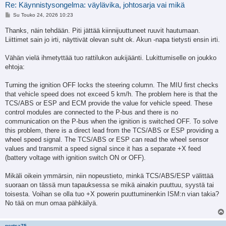
Re: Käynnistysongelma: väylävika, johtosarja vai mikä
V
Su Touko 24, 2026 10:23
i
e
Thanks, näin tehdään. Piti jättää kiinnijuuttuneet ruuvit hautumaan.
s
Liittimet sain jo irti, näyttivät olevan suht ok. Akun -napa tietysti ensin irti.
t
i
Vähän vielä ihmetyttää tuo rattilukon aukijäänti. Lukittumiselle on joukko
ehtoja:
Turning the ignition OFF locks the steering column. The MIU first checks
that vehicle speed does not exceed 5 km/h. The problem here is that the
TCS/ABS or ESP and ECM provide the value for vehicle speed. These
control modules are connected to the P-bus and there is no
communication on the P-bus when the ignition is switched OFF. To solve
this problem, there is a direct lead from the TCS/ABS or ESP providing a
wheel speed signal. The TCS/ABS or ESP can read the wheel sensor
values and transmit a speed signal since it has a separate +X feed
(battery voltage with ignition switch ON or OFF).
Mikäli oikein ymmärsin, niin nopeustieto, minkä TCS/ABS/ESP välittää
suoraan on tässä mun tapauksessa se mikä ainakin puuttuu, syystä tai
toisesta. Voihan se olla tuo +X powerin puuttuminenkin ISM:n vian takia?
No tää on mun omaa pähkäilyä.
pertsa75