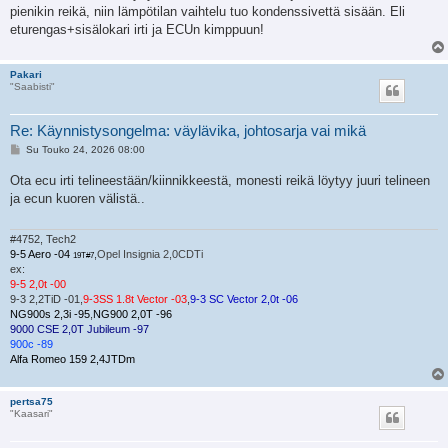
pienikin reikä, niin lämpötilan vaihtelu tuo kondenssivettä sisään. Eli
eturengas+sisälokari irti ja ECUn kimppuun!
Pakari
"Saabisti"
Re: Käynnistysongelma: väylävika, johtosarja vai mikä
V
Su Touko 24, 2026 08:00
i
e
Ota ecu irti telineestään/kiinnikkeestä, monesti reikä löytyy juuri telineen
s
ja ecun kuoren välistä..
t
i
#4752, Tech2
9-5 Aero -04
,
Opel Insignia 2,0CDTi
19T#7
ex:
9-5 2,0t -00
9-3 2,2TiD -01,
9-3SS 1.8t Vector -03
,
9-3 SC Vector 2,0t -06
NG900s 2,3i -95
,
NG900 2,0T -96
9000 CSE 2,0T Jubileum -97
900c -89
Alfa Romeo 159 2,4JTDm
pertsa75
"Kaasari"