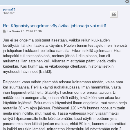
pertsa75
"Kaasari"
Re: Käynnistysongelma: väylävika, johtosarja vai mikä
V
La Touko 23, 2026 23:36
i
e
Juu ei se ongelma poistunut itsestään, vaikka reilun kuukauden
s
levättyään lähtikin laakista käyntiin. Puolen tunnin testiajelu meni hienosti
t
i
ja tulipahan hiukkaset poltettua samalla. Eikun riskillä ajelemaan. Eka
takapakki tuli toissapäivänä, meinas jättää Lidlin pihaan, kun oli
mukamas liian sateinen keli. Aikansa mietittyään päätti viedä kotiin
kuitenkin. Kas kummaa, ei vikakoodeja ollenkaan, historiallisetkin
mystisesti hävinneet (EsId3).
Reippaasti vaan vähän pitempää reissua koittamaan tänään, vajaa sata
km suuntaansa. Perillä käynti ruokakaupassa ilman hämminkiä, vasta
ihan loppumetreillä heitti Stability/Traction control erroria tauluun. Ei
mitään uutta auringon alla, onhan näitä nähty, levätköön sen aikaa kun
käydään kylässä! Paluumatka käynnistyi ilman ongelmia, mut sama herja
motarilla 30 km ajon jälkeen. Rohkeesti 120 km/h kunnes nopeusmittarin
neula meni nollille, mut muut ei. Tässä vaiheessa koin viisaammaksi
siirtyä hiljaisemmalle tielle köröttelemään. Esid näytti moottorin yms.
parametreja ihan kiltisti jonkun matkaa, ehkä 50 km, kunnes matkamittari
ja kaikki muutkin jämähti, mittariston kierrosluku jäi näyttämään noin 2