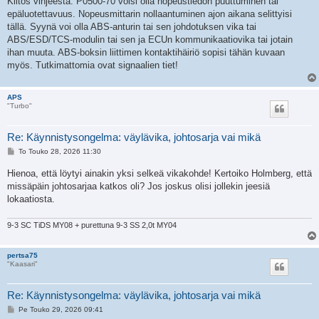
Kiitos vihjeestä: P0500-70 voisi olla nopeustiedon puuttuminen tai
epäluotettavuus. Nopeusmittarin nollaantuminen ajon aikana selittyisi
tällä. Syynä voi olla ABS-anturin tai sen johdotuksen vika tai
ABS/ESD/TCS-modulin tai sen ja ECUn kommunikaatiovika tai jotain
ihan muuta. ABS-boksin liittimen kontaktihäiriö sopisi tähän kuvaan
myös. Tutkimattomia ovat signaalien tiet!
APS
"Turbo"
Re: Käynnistysongelma: väylävika, johtosarja vai mikä
V
To Touko 28, 2026 11:30
i
e
Hienoa, että löytyi ainakin yksi selkeä vikakohde! Kertoiko Holmberg, että
s
missäpäin johtosarjaa katkos oli? Jos joskus olisi jollekin jeesiä
t
i
lokaatiosta.
9-3 SC TiDS MY08 + purettuna 9-3 SS 2,0t MY04
pertsa75
"Kaasari"
Re: Käynnistysongelma: väylävika, johtosarja vai mikä
V
Pe Touko 29, 2026 09:41
i