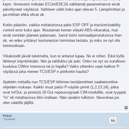
krpm. Ilmeisesti mitkään ECUn/EDC16 välittämät parametriarvot eivät
päivittyneet väylässä. Vaihteen väitti koko ajan olevan 5. Lämpömittari ja
pa-mitttari ehkä olivat ok.
Kotiin päästiin, vaikka mittaristossa paloi ESP OFF ja traction/stability
control error koko ajan. Muutaman kerran vilautti ABS-vikavaloa, mut
eivät sentään jääneet palamaan. Jarrut toimi normaalijarrutuksissa ihan
ok, en edes yrittänyt luistoneston toimintaa testata. ja miks se nyt olis
toiminutkaan.
Vikakoodit jäivät lukematta, kun ei antanut lupaa. No ei sitten. Eikä kyllä
lähtenyt käyntiinkään. Niin ja rattilukko jäi auki. Onko se nyt se surullisen
kuuluisa CIMmi menossa tai jo hajalla? Vaiko sittenkin vaan katkos P-
väylässä joka menee TCS/ESP:n piirikortin kautta?
Ajattelin mittailla nuo TCS/ESP-liittimen testijännitteet saabwisonline-
ohjeiden mukaan. Kaikki muut paitsi P-väylän pinnit (1,2,13,14), jotka
ovat In/Out, ja pinnistä 18 Out nopeussignaali CIM-modulille, ovat tyyppiä
"In" eli mitattavissa liitin irrallaan. Näin ainakin tulkitsin. Neuvokaa jos
olen väärillä jäljillä.
Pakari
"Saabisti"