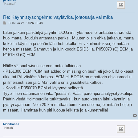
"Kaasari"
Re: Käynnistysongelma: väylävika, johtosarja vai mikä
V
Ti Touko 26, 2026 08:45
i
e
Eilen jatkoin pähkäilyä ja yritin ECUa irti, yks ruuvi ei antautunut crc:stä
s
huolimatta. Jouduin antamaan periksi. Muuten olisin ehkä jatkanut, mutta
t
i
kokeilin käyntiin ja sehän lähti heti ekalla. Ei vikailmoituksia, ei mitään
herjoja missään. Sammutin ja luin koodit ESID3:lla, P050070 (C) ECM ja
P161300 (C) ECM.
Näille v2.saabwisonline.com antoi tulkinnan
- P161300 ECM, “CIM not added or missing on bus”, eli joko CIM oikeasti
rikki tai P/I-väylässä katkos. ECM eli EDC16 on moottorin ohjausmoduli
ja ilmeisesti sen ja CIM:n välillä on signaalitiellä katkos.
- Koodille P050070 ECM ei löytynyt selitystä.
Tyypillinen satunnainen vika "jossain". Vaatii parempia analyysityökaluja.
Päätin viedä Holmbergille tutkittavaksi, kun auto kerran lähti käyntiin ja
pystyi ajamaan. Noin 20 km matkan toimi kuin unelma, ei mitään herjoja
missään. Harmittaa kun piti luopua leikistä jo alkumetreillä!
Monikossa
"Hirsch"