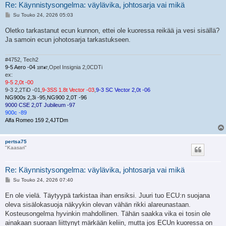
Re: Käynnistysongelma: väylävika, johtosarja vai mikä
V
Su Touko 24, 2026 05:03
i
e
Oletko tarkastanut ecun kunnon, ettei ole kuoressa reikää ja vesi sisällä?
s
Ja samoin ecun johotosarja tarkastukseen.
t
i
#4752, Tech2
9-5 Aero -04
,
Opel Insignia 2,0CDTi
19T#7
ex:
9-5 2,0t -00
9-3 2,2TiD -01,
9-3SS 1.8t Vector -03
,
9-3 SC Vector 2,0t -06
NG900s 2,3i -95
,
NG900 2,0T -96
9000 CSE 2,0T Jubileum -97
900c -89
Alfa Romeo 159 2,4JTDm
pertsa75
"Kaasari"
Re: Käynnistysongelma: väylävika, johtosarja vai mikä
V
Su Touko 24, 2026 07:40
i
e
En ole vielä. Täytyypä tarkistaa ihan ensiksi. Juuri tuo ECU:n suojana
s
oleva sisälokasuoja näkyykin olevan vähän rikki alareunastaan.
t
i
Kosteusongelma hyvinkin mahdollinen. Tähän saakka vika ei tosin ole
ainakaan suoraan liittynyt märkään keliin, mutta jos ECUn kuoressa on