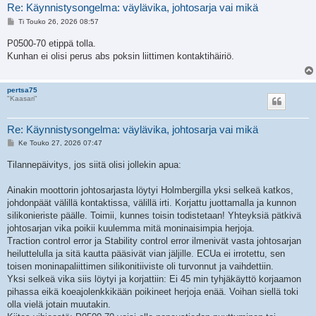
Re: Käynnistysongelma: väylävika, johtosarja vai mikä
V
Ti Touko 26, 2026 08:57
i
e
P0500-70 etippä tolla.
s
Kunhan ei olisi perus abs poksin liittimen kontaktihäiriö.
t
i
pertsa75
"Kaasari"
Re: Käynnistysongelma: väylävika, johtosarja vai mikä
V
Ke Touko 27, 2026 07:47
i
e
Tilannepäivitys, jos siitä olisi jollekin apua:
s
t
i
Ainakin moottorin johtosarjasta löytyi Holmbergilla yksi selkeä katkos,
johdonpäät välillä kontaktissa, välillä irti. Korjattu juottamalla ja kunnon
silikonieriste päälle. Toimii, kunnes toisin todistetaan! Yhteyksiä pätkivä
johtosarjan vika poikii kuulemma mitä moninaisimpia herjoja.
Traction control error ja Stability control error ilmenivät vasta johtosarjan
heiluttelulla ja sitä kautta pääsivät vian jäljille. ECUa ei irrotettu, sen
toisen moninapaliittimen silikonitiiviste oli turvonnut ja vaihdettiin.
Yksi selkeä vika siis löytyi ja korjattiin: Ei 45 min tyhjäkäyttö korjaamon
pihassa eikä koeajolenkkikään poikineet herjoja enää. Voihan siellä toki
olla vielä jotain muutakin.