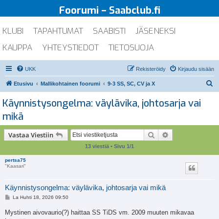
Foorumi – Saabclub.fi
KLUBI
TAPAHTUMAT
SAABISTI
JÄSENEKSI
KAUPPA
YHTEYSTIEDOT
TIETOSUOJA
UKK
Rekisteröidy
Kirjaudu sisään
E
Etusivu
Mallikohtainen foorumi
9-3 SS, SC, CV ja X
t
Käynnistysongelma: väylävika, johtosarja vai
s
mikä
i
Etsi
Tarkennettu ha
Vastaa Viestiin
13 viestiä • Sivu
1
/
1
pertsa75
"Kaasari"
Käynnistysongelma: väylävika, johtosarja vai mikä
V
La Huhti 18, 2026 09:50
i
e
Mystinen aivovaurio(?) haittaa SS TiDS vm. 2009 muuten mikavaa
s