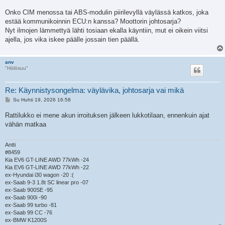
Onko CIM menossa tai ABS-modulin piirilevyllä väylässä katkos, joka
estää kommunikoinnin ECU:n kanssa? Moottorin johtosarja?
Nyt ilmojen lämmettyä lähti tosiaan ekalla käyntiin, mut ei oikein viitsi
ajella, jos vika iskee päälle jossain tien päällä.
anv
"Hölösuu"
Re: Käynnistysongelma: väylävika, johtosarja vai mikä
V
Su Huhti 19, 2026 16:58
i
e
Rattilukko ei mene akun irroituksen jälkeen lukkotilaan, ennenkuin ajat
s
vähän matkaa
t
i
Antti
#8459
Kia EV6 GT-LINE AWD 77kWh -24
Kia EV6 GT-LINE AWD 77kWh -22
ex-Hyundai i30 wagon -20 :(
ex-Saab 9-3 1.8t SC linear pro -07
ex-Saab 900SE -95
ex-Saab 900i -90
ex-Saab 99 turbo -81
ex-Saab 99 CC -76
ex-BMW K1200S