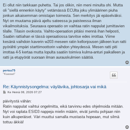
e
Ei ollut niin tarkkaan puhetta. Tai jos olikin, niin meni minulta ohi. Mutta
s
oli "siellä ennenkin käyty" vetämässä ECUlta joku ylimäärinen piuha
t
i
jonkun aikaisemman omistajan toimesta. Sen merkitys jäi epäselväksi.
Nyt on muutama päivä ajeltu sateessa ja paisteessa ilman
vikailmoituksia. Seuraava operaatio on vaihtaa ratin nappulat jumittavien
tilalle. Tilasin ovokosta. Vaihto-operaation pitäisi mennä ihan helposti,
Saabin rattiahan ei tässä operaatiossa tarvitse edes irrottaa. Viime
kesänä vaihdoin kaverin w203 meseen ratin kellonjousen jälkeen kun ratti
pyörähti ympäri starttimoottorin vaihdon yhteydessä. Mesen ratti piti
irrottaa 4-5 kertaa mutta lopulta saatiin toimiva kulma-anturi paikalleen ja
ratti ja etupyörät suoraan ilman aurauskulmien säätöä.
pertsa75
"Kaasari"
Re: Käynnistysongelma: väylävika, johtosarja vai mikä
V
Ke Heinä 08, 2026 07:27
i
e
päivitystä vähän:
s
Ratin nappulat vaihtui ongelmitta, eikä tarvinnu edes ohjelmoida mitään.
t
i
Nyt voi raplata ESID3 nappeja mielin määrin, eivät jumitu pohjaan niin
kuin alkuperäiset. Väri muuttui samalla mustasta hopeaan, mut silmä
tottuu äkkiä!