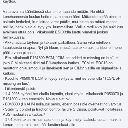
käyttöä.
t
i
Virta-avainta kääntäessä starttiin ei tapahdu mitään. No ehkä
konehuoneesta kuuluu hetken pa-pumpun ääni. Mittaristo herää ainakin
osittain hetkeksi, kun laittaa virrat päälle, mut sitten pa-mittari menee
nollille, hehkuvalo ei syty ym. kummallista. Välillä rattilukko jää auki kun
avaimen ottaa pois. Vikakoodit ESID3:lla luettu viimeksi joskus
helmikuussa:
- Akku ladattu täyteen ja takaisin paikalleen. Sama vika edelleen,
latauksesta ei apua. Nyt jäi tilaan, missä rattilukko auki ja Eber ei mene
päälle vaan piippaa.
- Em. vikakoodi P161300 ECM, “CIM not added or missing on bus”, eli
joko CIM oikeasti rikki tai P/I-väylässä katkos. ECM eli EDC16 on
moottorin ohjausmoduli ja ilmeisesti sen ja CIM:n välillä on signaalitiellä
katkos.
- Koodille P050070 ECM ei löydy selitystä, mut se voisi olla “TCS/ESP
missing on bus”.
- Liikenteestä poisto
- 1.4.2026 hyrähti het ekalla käyntiin, eberi myös. Vikakoodit P050070 ja
P161300 kuten ennenkin. Nollautuvat ok.
- B048300 (H) AHM nollautui myös, eberin possible overheating varoitus
- Stability control ja traction control failure SIDissä, poistuivat nollatessa.
ABS-moduulissa katkos?
- 17.4.2026 akun miinusnapa kiinni ja käynnistyi laakista useammankin
kerran. Ilmastointi pelittää. kesärenkaat alle.