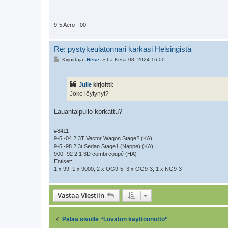
t
i
9-5 Aero - 00
Re: pystykeulatonnari karkasi Helsingistä
V
Kirjoittaja
-Hese-
»
La Kesä 08, 2024 16:00
i
e
s
t
Julle
kirjoitti:
↑
i
Joko löytynyt?
Lauantaipullo korkattu?
#8411
9-5 -04 2.3T Vector Wagon Stage? (KA)
9-5 -98 2.3t Sedan Stage1 (Nappe) (KA)
900 -92 2.1 3D combi coupé (HA)
Entiset:
1 x 99, 1 x 9000, 2 x OG9-5, 3 x OG9-3, 1 x NG9-3
Vastaa Viestiin
Palaa sivulle “Luvaton käyttöönotto”