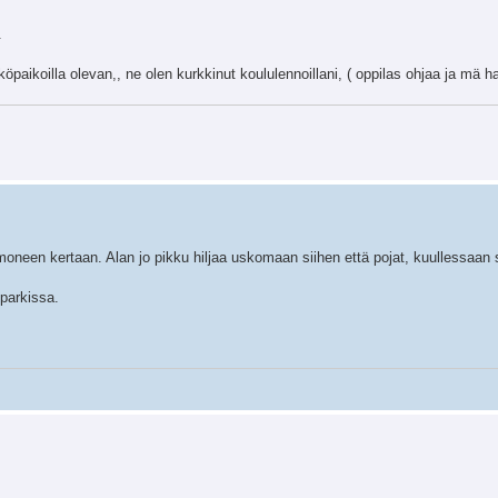
.
köpaikoilla olevan,, ne olen kurkkinut koululennoillani, ( oppilas ohjaa ja mä h
i moneen kertaan. Alan jo pikku hiljaa uskomaan siihen että pojat, kuullessaan 
 parkissa.