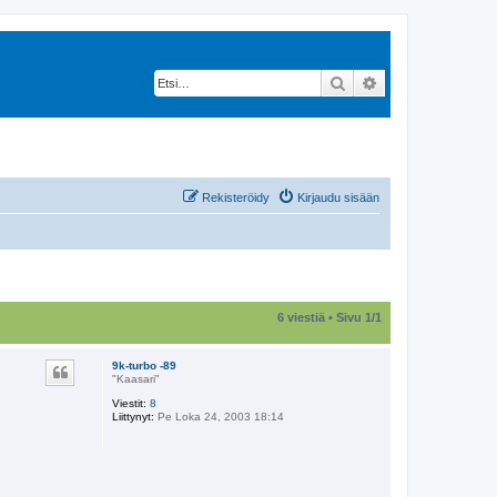
Etsi
Tarkennettu hak
Rekisteröidy
Kirjaudu sisään
6 viestiä • Sivu
1
/
1
9k-turbo -89
"Kaasari"
Viestit:
8
Liittynyt:
Pe Loka 24, 2003 18:14