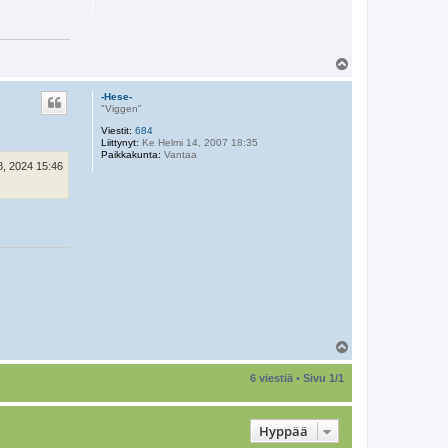
Y
l
ö
-Hese-
s
"Viggen"
Viestit:
684
Liittynyt:
Ke Helmi 14, 2007 18:35
Paikkakunta:
Vantaa
8, 2024 15:46
Y
l
ö
6 viestiä • Sivu
1
/
1
s
Hyppää