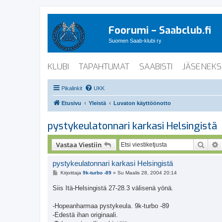
Foorumi – Saabclub.fi
Suomen Saab-klubi ry
KLUBI
TAPAHTUMAT
SAABISTI
JÄSENEKS
Pikalinkit
UKK
Etusivu
Yleistä
Luvaton käyttöönotto
pystykeulatonnari karkasi Helsingistä
Etsi
Vastaa Viestiin
pystykeulatonnari karkasi Helsingistä
V
Kirjoittaja
9k-turbo -89
»
Su Maalis 28, 2004 20:14
i
e
Siis Itä-Helsingistä 27-28.3 välisenä yönä.
s
t
i
-Hopeanharmaa pystykeula. 9k-turbo -89
-Edestä ihan originaali.