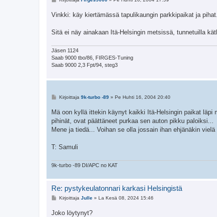
i
e
Vinkki: käy kiertämässä tapulikaungin parkkipaikat ja pihat
s
t
i
Sitä ei näy ainakaan Itä-Helsingin metsissä, tunnetuilla kät
Jäsen 1124
Saab 9000 tbo/86, FIRGES-Tuning
Saab 9000 2,3 Fpt/94, steg3
V
Kirjoittaja
9k-turbo -89
»
Pe Huhti 16, 2004 20:40
i
e
Mä oon kyllä ittekin käynyt kaikki Itä-Helsingin paikat läp
s
pihinät, ovat päättäneet purkaa sen auton pikku paloiksi...
t
i
Mene ja tiedä... Voihan se olla jossain ihan ehjänäkin vielä
T: Samuli
9k-turbo -89 DI/APC no KAT
Re: pystykeulatonnari karkasi Helsingistä
V
Kirjoittaja
Julle
»
La Kesä 08, 2024 15:46
i
e
Joko löytynyt?
s