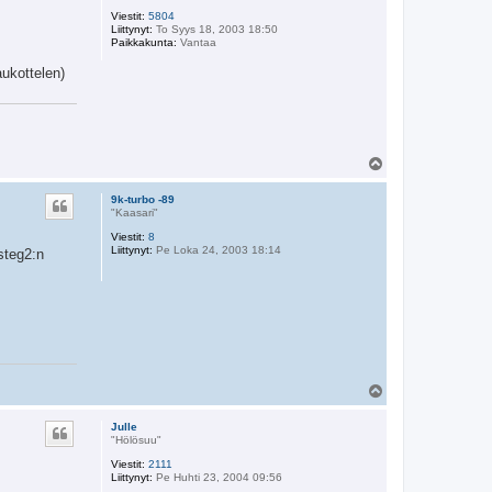
Viestit:
5804
Liittynyt:
To Syys 18, 2003 18:50
Paikkakunta:
Vantaa
aukottelen)
Y
l
ö
9k-turbo -89
s
"Kaasari"
Viestit:
8
Liittynyt:
Pe Loka 24, 2003 18:14
steg2:n
Y
l
ö
Julle
s
"Hölösuu"
Viestit:
2111
Liittynyt:
Pe Huhti 23, 2004 09:56