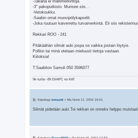
-Takana ei mallimerkintöjä.
-3" pakoputkisto. Murisee siis...
-Vetokoukku.
-Saabin omat muovipölykapselit.
-Joka ruutuun kaiverrettu turvamerkintä. Eli siis rekisterin
Rekkari ROO - 241
Pitäkäähän silmät auki jospa se vaikka jostain löytyis.
Polliisi tai minä otetaan mieluusti tietoja vastaan.
Kiitoksia!
T:Saabiton Samuli 050 3596077
9k-turbo -89 DI/APC no KAT
V
Kirjoittaja
tomaatti
»
Ma Huhti 12, 2004 16:01
i
e
Silmät pidetään auki.Toi rekkari on onneks helppo muistaa!
s
t
i
V
Kirjoittaja
Firges9000
»
Pe Huhti 16, 2004 17:59