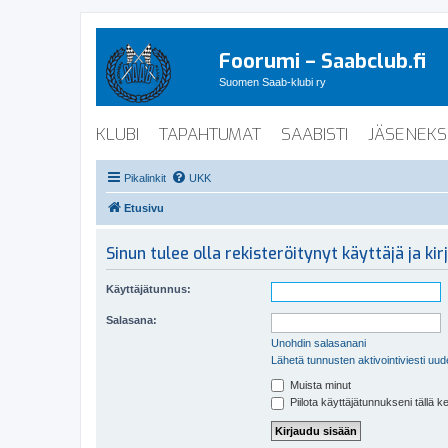
Foorumi – Saabclub.fi
Suomen Saab-klubi ry
KLUBI
TAPAHTUMAT
SAABISTI
JÄSENEKS
Pikalinkit
UKK
Etusivu
Sinun tulee olla rekisteröitynyt käyttäjä ja k
Käyttäjätunnus:
Salasana:
Unohdin salasanani
Lähetä tunnusten aktivointiviesti uud
Muista minut
Piilota käyttäjätunnukseni tällä k