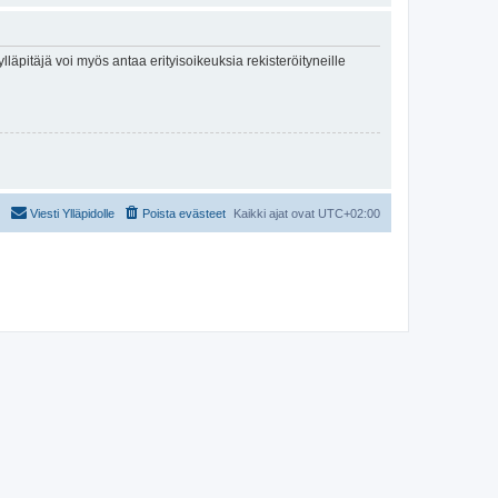
lläpitäjä voi myös antaa erityisoikeuksia rekisteröityneille
Viesti Ylläpidolle
Poista evästeet
Kaikki ajat ovat
UTC+02:00