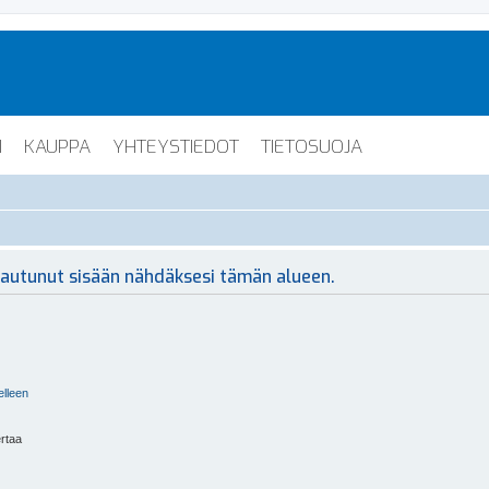
I
KAUPPA
YHTEYSTIEDOT
TIETOSUOJA
irjautunut sisään nähdäksesi tämän alueen.
elleen
ertaa