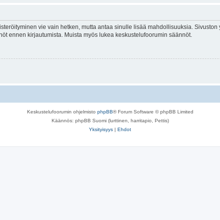
isteröityminen vie vain hetken, mutta antaa sinulle lisää mahdollisuuksia. Sivuston y
tännöt ennen kirjautumista. Muista myös lukea keskustelufoorumin säännöt.
Keskustelufoorumin ohjelmisto
phpBB
® Forum Software © phpBB Limited
Käännös: phpBB Suomi (lurttinen, harritapio, Pettis)
Yksityisyys
|
Ehdot