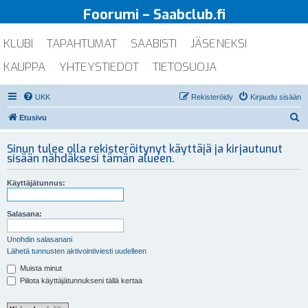
Foorumi – Saabclub.fi
KLUBI
TAPAHTUMAT
SAABISTI
JÄSENEKSI
KAUPPA
YHTEYSTIEDOT
TIETOSUOJA
UKK
Rekisteröidy
Kirjaudu sisään
E
Etusivu
t
Sinun tulee olla rekisteröitynyt käyttäjä ja kirjautunut
s
sisään nähdäksesi tämän alueen.
i
Käyttäjätunnus:
Salasana:
Unohdin salasanani
Lähetä tunnusten aktivointiviesti uudelleen
Muista minut
Piilota käyttäjätunnukseni tällä kertaa