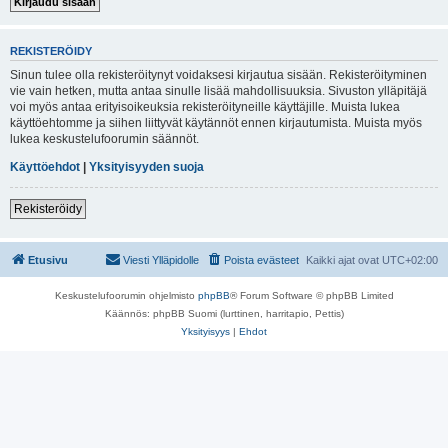
REKISTERÖIDY
Sinun tulee olla rekisteröitynyt voidaksesi kirjautua sisään. Rekisteröityminen
vie vain hetken, mutta antaa sinulle lisää mahdollisuuksia. Sivuston ylläpitäjä
voi myös antaa erityisoikeuksia rekisteröityneille käyttäjille. Muista lukea
käyttöehtomme ja siihen liittyvät käytännöt ennen kirjautumista. Muista myös
lukea keskustelufoorumin säännöt.
Käyttöehdot
|
Yksityisyyden suoja
Rekisteröidy
Etusivu
Viesti Ylläpidolle
Poista evästeet
Kaikki ajat ovat
UTC+02:00
Keskustelufoorumin ohjelmisto
phpBB
® Forum Software © phpBB Limited
Käännös: phpBB Suomi (lurttinen, harritapio, Pettis)
Yksityisyys
|
Ehdot