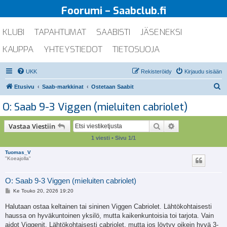
Foorumi – Saabclub.fi
KLUBI
TAPAHTUMAT
SAABISTI
JÄSENEKSI
KAUPPA
YHTEYSTIEDOT
TIETOSUOJA
UKK
Rekisteröidy
Kirjaudu sisään
E
Etusivu
Saab-markkinat
Ostetaan Saabit
t
O: Saab 9-3 Viggen (mieluiten cabriolet)
s
i
Etsi
Tarkennettu ha
Vastaa Viestiin
1 viesti • Sivu
1
/
1
Tuomas_V
"Koeajolla"
O: Saab 9-3 Viggen (mieluiten cabriolet)
V
Ke Touko 20, 2026 19:20
i
e
Halutaan ostaa keltainen tai sininen Viggen Cabriolet. Lähtökohtaisesti
s
haussa on hyväkuntoinen yksilö, mutta kaikenkuntoisia toi tarjota. Vain
t
i
aidot Viggenit. Lähtökohtaisesti cabriolet, mutta jos löytyy oikein hyvä 3-