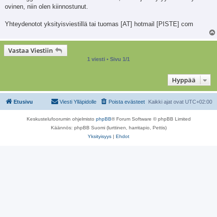
ovinen, niin olen kiinnostunut.
Yhteydenotot yksityisviestillä tai tuomas [AT] hotmail [PISTE] com
Vastaa Viestiin
1 viesti • Sivu
1
/
1
Hyppää
Etusivu
Viesti Ylläpidolle
Poista evästeet
Kaikki ajat ovat
UTC+02:00
Keskustelufoorumin ohjelmisto
phpBB
® Forum Software © phpBB Limited
Käännös: phpBB Suomi (lurttinen, harritapio, Pettis)
Yksityisyys
|
Ehdot