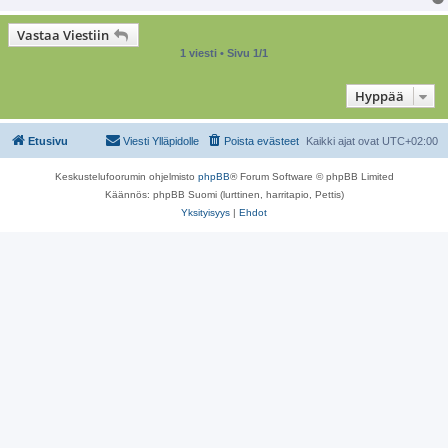
Vastaa Viestiin
1 viesti • Sivu
1
/
1
Hyppää
Etusivu
Viesti Ylläpidolle
Poista evästeet
Kaikki ajat ovat
UTC+02:00
Keskustelufoorumin ohjelmisto
phpBB
® Forum Software © phpBB Limited
Käännös: phpBB Suomi (lurttinen, harritapio, Pettis)
Yksityisyys
|
Ehdot