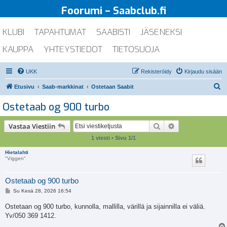
Foorumi – Saabclub.fi
KLUBI
TAPAHTUMAT
SAABISTI
JÄSENEKSI
KAUPPA
YHTEYSTIEDOT
TIETOSUOJA
UKK
Rekisteröidy
Kirjaudu sisään
E
Etusivu
Saab-markkinat
Ostetaan Saabit
t
Ostetaab og 900 turbo
s
i
Etsi
Tarkennettu ha
Vastaa Viestiin
1 viesti • Sivu
1
/
1
Hietalahti
"Viggen"
Ostetaab og 900 turbo
V
Su Kesä 28, 2026 16:54
i
e
Ostetaan og 900 turbo, kunnolla, mallilla, värillä ja sijainnilla ei väliä.
s
Yv/050 369 1412.
t
i