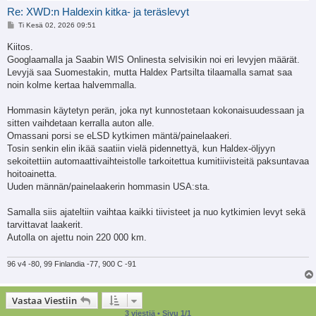
Re: XWD:n Haldexin kitka- ja teräslevyt
V
Ti Kesä 02, 2026 09:51
i
e
Kiitos.
s
Googlaamalla ja Saabin WIS Onlinesta selvisikin noi eri levyjen määrät.
t
i
Levyjä saa Suomestakin, mutta Haldex Partsilta tilaamalla samat saa
noin kolme kertaa halvemmalla.
Hommasin käytetyn perän, joka nyt kunnostetaan kokonaisuudessaan ja
sitten vaihdetaan kerralla auton alle.
Omassani porsi se eLSD kytkimen mäntä/painelaakeri.
Tosin senkin elin ikää saatiin vielä pidennettyä, kun Haldex-öljyyn
sekoitettiin automaattivaihteistolle tarkoitettua kumitiivisteitä paksuntavaa
hoitoainetta.
Uuden männän/painelaakerin hommasin USA:sta.
Samalla siis ajateltiin vaihtaa kaikki tiivisteet ja nuo kytkimien levyt sekä
tarvittavat laakerit.
Autolla on ajettu noin 220 000 km.
96 v4 -80, 99 Finlandia -77, 900 C -91
Vastaa Viestiin
3 viestiä • Sivu
1
/
1