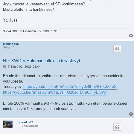
-kytkimessä ja vastaavasti eLSD -kytkimessä?
Mistä olette niitä hankkineet?
Yt. Jussi
96 v4 -80, 99 Finlandia -77, 900 C -91
Monikossa
"Hirsch"
Re: XWD:n Haldexin kitka- ja teräslevyt
V
Ti Kesä 02, 2026 08:44
i
e
En ole itse tilannut tai vaihtanut, mut etsimällä löytyy asennusvideoita
s
youtubesta.
t
i
Tossa yks:
https://youtu.be/iroPfhAEqCo?si=y0v9Ear4G-KJX1eS
https://youtu.be/NmasbGmWTjE?si=Q28sqHXmC7TyEOWh
Ei ole 100% varmuutta 9-3 -> 9-5 osista, mutta kun etsin perää 9-3:seen
niin tarjosivat 9-5 kamoja joita oli saatavilla.
jussiko62
"Tuplakaasari"