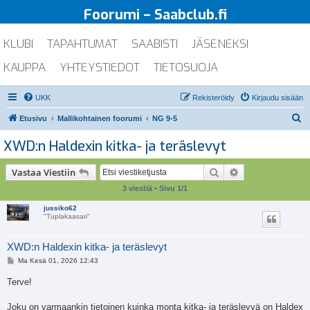
Foorumi – Saabclub.fi
KLUBI
TAPAHTUMAT
SAABISTI
JÄSENEKSI
KAUPPA
YHTEYSTIEDOT
TIETOSUOJA
UKK
Rekisteröidy
Kirjaudu sisään
E
Etusivu
Mallikohtainen foorumi
NG 9-5
t
XWD:n Haldexin kitka- ja teräslevyt
s
i
Etsi
Tarkennettu ha
Vastaa Viestiin
3 viestiä • Sivu
1
/
1
jussiko62
"Tuplakaasari"
XWD:n Haldexin kitka- ja teräslevyt
V
Ma Kesä 01, 2026 12:43
i
e
Terve!
s
t
i
Joku on varmaankin tietoinen kuinka monta kitka- ja teräslevyä on Haldex