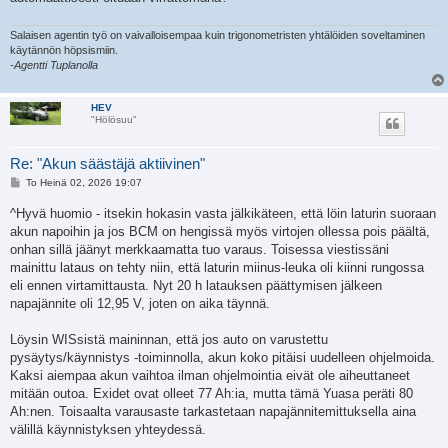
Salaisen agentin työ on vaivalloisempaa kuin trigonometristen yhtälöiden soveltaminen
käytännön höpsismiin.
-Agentti Tuplanolla
HEV
"Hölösuu"
Re: "Akun säästäjä aktiivinen"
V
To Heinä 02, 2026 19:07
i
e
^Hyvä huomio - itsekin hokasin vasta jälkikäteen, että löin laturin suoraan
s
akun napoihin ja jos BCM on hengissä myös virtojen ollessa pois päältä,
t
i
onhan sillä jäänyt merkkaamatta tuo varaus. Toisessa viestissäni
mainittu lataus on tehty niin, että laturin miinus-leuka oli kiinni rungossa
eli ennen virtamittausta. Nyt 20 h latauksen päättymisen jälkeen
napajännite oli 12,95 V, joten on aika täynnä.
Löysin WISsistä maininnan, että jos auto on varustettu
pysäytys/käynnistys -toiminnolla, akun koko pitäisi uudelleen ohjelmoida.
Kaksi aiempaa akun vaihtoa ilman ohjelmointia eivät ole aiheuttaneet
mitään outoa. Exidet ovat olleet 77 Ah:ia, mutta tämä Yuasa peräti 80
Ah:nen. Toisaalta varausaste tarkastetaan napajännitemittuksella aina
välillä käynnistyksen yhteydessä.