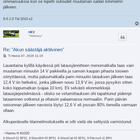
ominaisuuksia kun se lopetti outoudet muutaman sadan kilometrin
jälkeen.
9-5 2.0 Tid 2010 x2
HEV
"Hölösuu"
Re: "Akun säästäjä aktiivinen"
V
Ti Heinä 07, 2026 11:15
i
e
Lauantaina kylillä käydessä piti latausjännitteen menomatkalla taas vain
s
muutaman minuutin 14 V paikkeilla ja samoin kaupan pihasta toiseen
t
i
siirryttäessä, mutta paluumatkalla parin minuutin latauksen jälkeen taas
12,4 V:iin hetkeksi, jonka jälkeen nousi 13,9 V:iin, jossa pysyikin sitten
koko loppumatkan (vajaa 10 km). Eli selvästi elonmerkkejä
latausjärjestelmässä - olisko se virtamittauksen ohi tapahtunut pidempi
lataaminen sotkenut ja oltaisiin palaamassa normaaliin. Parin päivän
seisonnan jälkeen navoista löytyi 12,6 V eli jossain 80% tienoilla varmaan
ollaan.
Alkuperäiselle tilanneilmoitukselle ei silti vielä ole selitystä varmistunut.
--Hannu H #1020
9-3AeroA-01 BPS1, 9-5AeroWA-05 BPS1, 9-3AeroCab-02 BPS1, 9-5VectorA-11 BPH