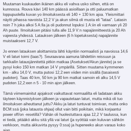
Muutaman kuukauden ikäinen akku eli vahva usko siihen, että on
kunnossa. Rouva kävi 140 km päässä asioillaan ja otti paluumatkan
loppupuolella kuvan yo ilmoituksesta eli 140 + 130 km ajoa. Yleismittari
näytti pihassa navoista 12,2 V ja akun silmä oli musta eli "lataa". Latasin
noin 7 h joka alkoi 5 A:lla ja oli pudonnut lopuksi 1 A:iin eli varmaan yli 20
Ah puute. Ilmoituksen pitäisi tulla alle 11,9 V:n napajännitteestä ja 20 Ah
vajeesta yhdessä. Latauksen jälkeen (6 h lopetuksesta) napajännite
muistaakseni 12,7 V.
Jo ennen latauksen aloittamista lähti käyntiin normaalisti ja navoissa 14,6
V eli laturi toimi (taas?). Seuraavana aamuna lähdettiin reissuun ja
tarkkailin latausjännitettä pitkin matkaa (Asetukset/Akun jännite) ja se
pysyi koko 150 km matkan 14 V ympärillä. Sitten muutama kymmenen
km - alku 14,0 V, mutta putosi 12,2:een viiden min sisällä (tasaisesti
pudoten). Taas 40 km, 50 km ja 90 km matkat samoin eli alku 14,5 V
pudoten 12,2:een n 5 - 10 min ajon jälkeen.
Tämä viimemainitut ajojaksot vaikuttavat normaalilta eli ladataan akku
täyteen käynnistyksen jälkeen ja vapautetaan laturi, mutta mikä oli tuo
ilmoituksen aiheuttanut juttu? Akku ja laturi tuntuvat toimivan, mutta onko
BCM:ssä (joka latausta ohjaa) ollut vain bitti poikitain, mikä korjaantui
power off/on -resetillä? Vähän oli huolestuttava ajaa 12,2 V taulussa, kun
ei tiedä, pitääkö akku sitä yllä vai laturi (ja syöttää vain kuluvan sähkön
verkkoon, mutta akkuvirta pysyy 0:ssa) ja hupeneeko akun varaus koko
ajan.