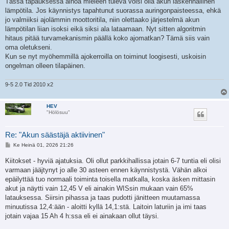
Tässä tapauksessa ainoa mieleen tuleva voisi olla akun laskennallinen
lämpötila. Jos käynnistys tapahtunut suorassa auringonpaisteessa, ehkä
jo valmiiksi ajolämmin moottoritila, niin olettaako järjestelmä akun
lämpötilan liian isoksi eikä siksi ala lataamaan. Nyt sitten algoritmin
hitaus pitää turvamekanismin päällä koko ajomatkan? Tämä siis vain
oma oletukseni.
Kun se nyt myöhemmillä ajokerroilla on toiminut loogisesti, uskoisin
ongelman olleen tilapäinen.
9-5 2.0 Tid 2010 x2
HEV
"Hölösuu"
Re: "Akun säästäjä aktiivinen"
V
Ke Heinä 01, 2026 21:26
i
e
Kiitokset - hyviä ajatuksia. Oli ollut parkkihallissa jotain 6-7 tuntia eli olisi
s
varmaan jääjtynyt jo alle 30 asteen ennen käynnistystä. Vähän alkoi
t
i
epäilyttää tuo normaali toiminta toisella matkalla, koska äsken mittasin
akut ja näytti vain 12,45 V eli ainakin WISsin mukaan vain 65%
latauksessa. Siirsin pihassa ja taas pudotti jänitteen muutamassa
minuutissa 12,4:ään - aloitti kyllä 14,1:stä. Laitoin laturiin ja imi taas
jotain vajaa 15 Ah 4 h:ssa eli ei ainakaan ollut täysi.