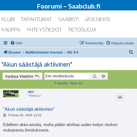
Foorumi – Saabclub.fi
KLUBI
TAPAHTUMAT
SAABISTI
JÄSENEKSI
KAUPPA
YHTEYSTIEDOT
TIETOSUOJA
UKK
Rekisteröidy
Kirjaudu sisään
E
Etusivu
Mallikohtainen foorumi
NG 9-5
t
"Akun säästäjä aktiivinen"
s
i
Etsi
Tarkennettu ha
Vastaa Viestiin
7 viestiä • Sivu
1
/
1
HEV
"Hölösuu"
"Akun säästäjä aktiivinen"
V
Ti Kesä 30, 2026 13:22
i
e
Edelleen akku-asioita, mutta päätin aloittaa uuden ketjun otsikon
s
mukaisesta ilmoituksesta.
t
i