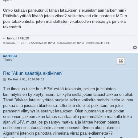
Onko kukaan paneutunut tähän latauksen sielunelämään tarkemmin?
Pitäisikö yrittää löytää jotain vikaa? Valitettavasti olin nostanut MDI:n
pois takakontista, joten mahdollisten vikakoodien metsästys jäi vielä
tekemättä.
--Hannu H #1020
9-3AeroA-01 BPS1, 9-5AeroWA-05 BPS1, 9-3AeroCab-02 BPS1, 9-5VectorA-11 BPH
markkula
"Turbo"
Re: "Akun säästäjä aktiivinen"
V
Ke Heinä 01, 2026 09:52
i
e
Tuo ilmoitus tulee kun EPM estää takalasin, peilien ja istuinten
s
lämmityksien kytkeytymisen. Eli kyllä siellä jotain lataushäikkää on ollut.
t
i
Tämä "älykäs lataus" yrittää suojella akkua kaikelta mahdolliselta ja jopa
purkaa sitä joissain tilanteissa. Ellei bitti ole ollut poikittain, on joku
parametri ylittynyt ja estänyt latauksen. Olen huomannut että pitkän
seisonnan jälkeen akun lataus saattaa olla pidemmälläkin matkalla koko
ajan yli 14V, mutta jos pysähtyy matkalla ja lähtee hetken päästä
uudelleen niin latausjännite alenee nopeasti täyden akun lukemiin.
Algoritmi jotenkin painottaa viimeistä virrat päälle-tilannetta??