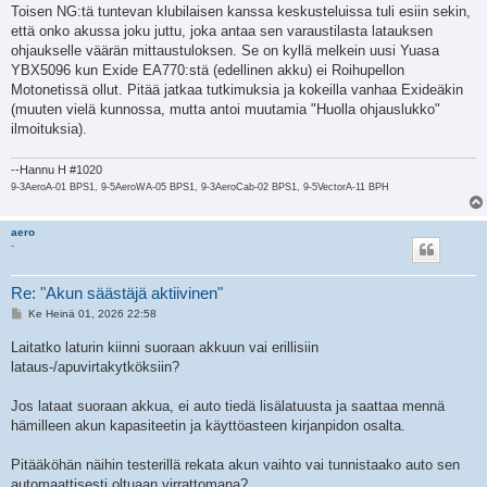
Toisen NG:tä tuntevan klubilaisen kanssa keskusteluissa tuli esiin sekin,
että onko akussa joku juttu, joka antaa sen varaustilasta latauksen
ohjaukselle väärän mittaustuloksen. Se on kyllä melkein uusi Yuasa
YBX5096 kun Exide EA770:stä (edellinen akku) ei Roihupellon
Motonetissä ollut. Pitää jatkaa tutkimuksia ja kokeilla vanhaa Exideäkin
(muuten vielä kunnossa, mutta antoi muutamia "Huolla ohjauslukko"
ilmoituksia).
--Hannu H #1020
9-3AeroA-01 BPS1, 9-5AeroWA-05 BPS1, 9-3AeroCab-02 BPS1, 9-5VectorA-11 BPH
aero
-
Re: "Akun säästäjä aktiivinen"
V
Ke Heinä 01, 2026 22:58
i
e
Laitatko laturin kiinni suoraan akkuun vai erillisiin
s
lataus-/apuvirtakytköksiin?
t
i
Jos lataat suoraan akkua, ei auto tiedä lisälatuusta ja saattaa mennä
hämilleen akun kapasiteetin ja käyttöasteen kirjanpidon osalta.
Pitääköhän näihin testerillä rekata akun vaihto vai tunnistaako auto sen
automaattisesti oltuaan virrattomana?