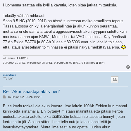
Huomenna saattaa olla kylillä käyntiä, joten pitää jatkaa mittauksia.
Tekoäly väittää rohkeasti:
Saab 9-5 NG (2010–2011) on tässä suhteessa melko armollinen tapaus.
Tässä autossa on kyllä energianhallintaa ja akun kunnon seurantaa,
mutta se ei ole samalla tavalla aggressiivisesti akun tyyppiin sidottu kuin
monissa saman ajan BMW-, Mercedes- tai VAG-malleissa. Käytännössä
77 Ah Exide EA770 ja 80 Ah Yuasa YBX5096 ovat niin lähellä toisiaan,
että latausjärjestelmän toiminnassa ei pitäisi näkyä merkittävää eroa.
--Hannu H #1020
9-3AeroA-01 BPS1, 9-5AeroWA-05 BPS1, 9-3AeroCab-02 BPS1, 9-5VectorA-11 BPH
markkula
"Turbo"
Re: "Akun säästäjä aktiivinen"
V
To Heinä 02, 2026 19:28
i
e
Ei se kovin ronkeli ole akun koosta. Itse laitoin 100Ah Exiden kun mahtui
s
kiinnikettä siirtämällä. En löytänyt mistään mainintaa että pitäisi kertoa
t
i
uudesta akusta autolle, eikä täälläkään kukaan sellaisesta tiennyt, joten
kertomatta jäi. Ajossa sitten ihmettelin outoja latausjännitteitä ja
latauskäyttäytymistä. Mutta ilmeisesti auto opetteli uuden akun