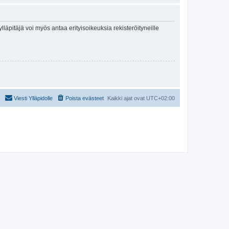
lläpitäjä voi myös antaa erityisoikeuksia rekisteröityneille
Viesti Ylläpidolle
Poista evästeet
Kaikki ajat ovat
UTC+02:00