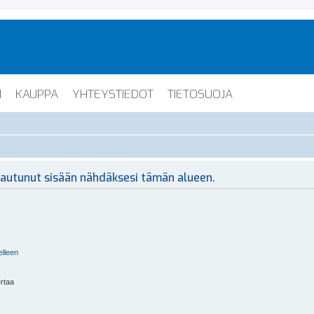
I
KAUPPA
YHTEYSTIEDOT
TIETOSUOJA
irjautunut sisään nähdäksesi tämän alueen.
elleen
ertaa