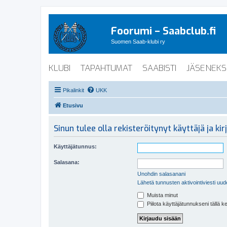
Foorumi – Saabclub.fi
Suomen Saab-klubi ry
KLUBI
TAPAHTUMAT
SAABISTI
JÄSENEKS
Pikalinkit
UKK
Etusivu
Sinun tulee olla rekisteröitynyt käyttäjä ja k
Käyttäjätunnus:
Salasana:
Unohdin salasanani
Lähetä tunnusten aktivointiviesti uud
Muista minut
Piilota käyttäjätunnukseni tällä k