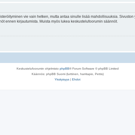
isteröityminen vie vain hetken, mutta antaa sinulle lisää mahdollisuuksia. Sivuston y
tännöt ennen kirjautumista. Muista myös lukea keskustelufoorumin säännöt.
Keskustelufoorumin ohjelmisto
phpBB
® Forum Software © phpBB Limited
Käännös: phpBB Suomi (lurttinen, harritapio, Pettis)
Yksityisyys
|
Ehdot